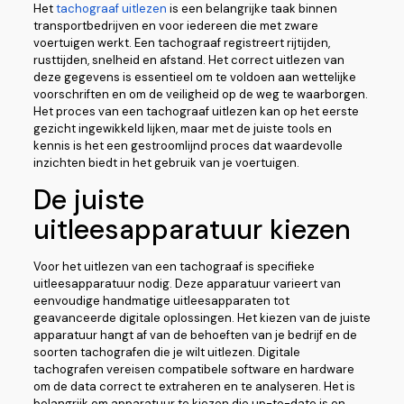
Het
tachograaf uitlezen
is een belangrijke taak binnen
transportbedrijven en voor iedereen die met zware
voertuigen werkt. Een tachograaf registreert rijtijden,
rusttijden, snelheid en afstand. Het correct uitlezen van
deze gegevens is essentieel om te voldoen aan wettelijke
voorschriften en om de veiligheid op de weg te waarborgen.
Het proces van een tachograaf uitlezen kan op het eerste
gezicht ingewikkeld lijken, maar met de juiste tools en
kennis is het een gestroomlijnd proces dat waardevolle
inzichten biedt in het gebruik van je voertuigen.
De juiste
uitleesapparatuur kiezen
Voor het uitlezen van een tachograaf is specifieke
uitleesapparatuur nodig. Deze apparatuur varieert van
eenvoudige handmatige uitleesapparaten tot
geavanceerde digitale oplossingen. Het kiezen van de juiste
apparatuur hangt af van de behoeften van je bedrijf en de
soorten tachografen die je wilt uitlezen. Digitale
tachografen vereisen compatibele software en hardware
om de data correct te extraheren en te analyseren. Het is
belangrijk om apparatuur te kiezen die up-to-date is en