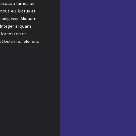
lesuada fames ac
honcus eu, luctus et
scing wisi. Aliquam
 Integer aliquam
 lorem tortor
estibulum id, eleifend