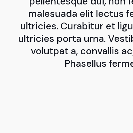
pellentesque dui, non 
malesuada elit lectus f
ultricies. Curabitur et ligu
ultricies porta urna. Ve
volutpat a, convallis ac
Phasellus ferm