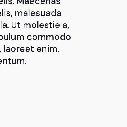
felis. Maecenas
elis, malesuada
la. Ut molestie a,
stibulum commodo
, laoreet enim.
entum.