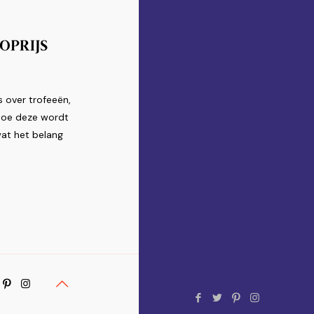
s over trofeeën,
 hoe deze wordt
at het belang