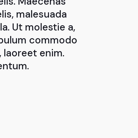
felis. Maecenas
elis, malesuada
la. Ut molestie a,
stibulum commodo
, laoreet enim.
entum.