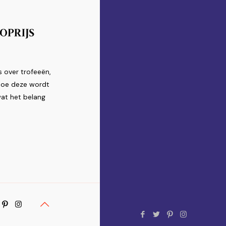
s over trofeeën,
 hoe deze wordt
at het belang