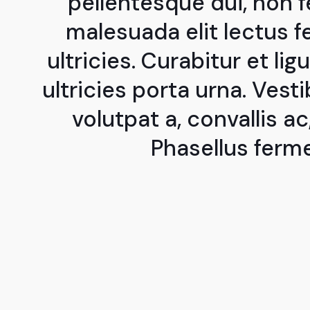
pellentesque dui, non 
malesuada elit lectus f
ultricies. Curabitur et ligu
ultricies porta urna. Ve
volutpat a, convallis ac
Phasellus ferm