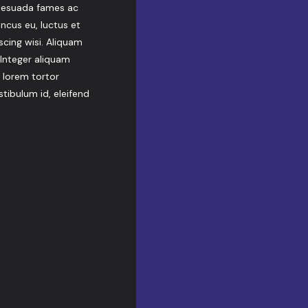
lesuada fames ac
honcus eu, luctus et
scing wisi. Aliquam
 Integer aliquam
 lorem tortor
estibulum id, eleifend