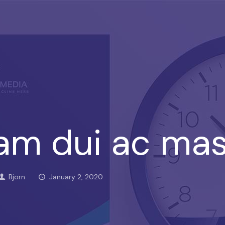
uam dui ac ma
Bjorn
January 2, 2020